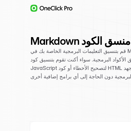
Markdown منسق الكود
قم بتنسيق التعليمات البرمجية الخاصة بك في Markdown بسهولة باستخدام أداة تنسيق التعليمات البرمجية المتقدمة. مثالية
لأكواد البرمجية. سواء أكنت تقوم بتنسيق كود
JavaScript لتصحيح الأخطاء أو كود HTML لسهولة القراءة أو أي لغة أخرى، فإن أداتنا توفر نتائج عالية الجودة بأقل جهد