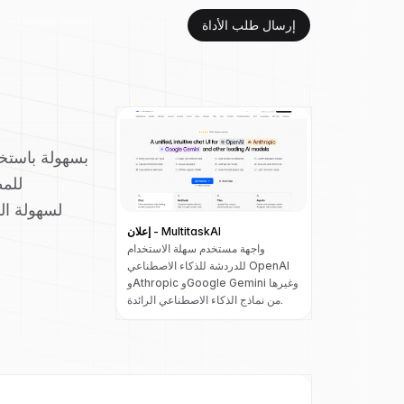
إرسال طلب الأداة
للمط
إعلان - MultitaskAI
واجهة مستخدم سهلة الاستخدام
للدردشة للذكاء الاصطناعي OpenAI
وAthropic وGoogle Gemini وغيرها
من نماذج الذكاء الاصطناعي الرائدة.