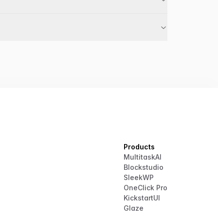
Products
MultitaskAI
Blockstudio
SleekWP
OneClick Pro
KickstartUI
Glaze