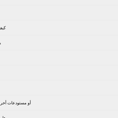
كيف 
ه
هل يمكنني تنسيق التعليمات البرمجية من GitHub أو مستود
هل ي