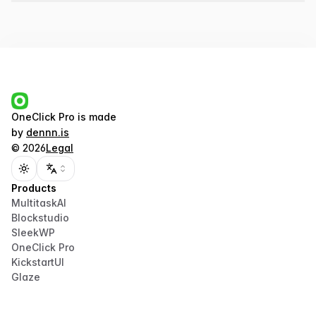
OneClick Pro
is made
by
dennn.is
©
2026
Legal
Toggle theme
Products
MultitaskAI
Blockstudio
SleekWP
OneClick Pro
KickstartUI
Glaze