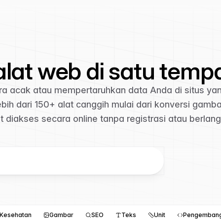
alat web di satu temp
cara acak atau mempertaruhkan data Anda di situs yan
ih dari 150+ alat canggih mulai dari konversi gamba
 diakses secara online tanpa registrasi atau berlan
Kesehatan
Gambar
SEO
Teks
Unit
Pengemban