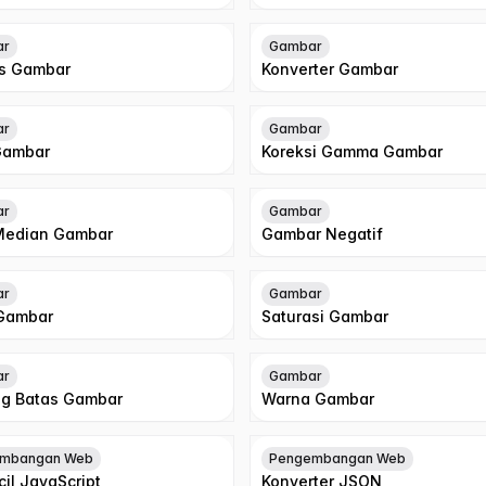
ar
Gambar
as Gambar
Konverter Gambar
ar
Gambar
Gambar
Koreksi Gamma Gambar
ar
Gambar
 Median Gambar
Gambar Negatif
ar
Gambar
 Gambar
Saturasi Gambar
ar
Gambar
g Batas Gambar
Warna Gambar
mbangan Web
Pengembangan Web
il JavaScript
Konverter JSON