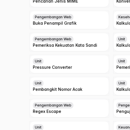
Pencarian Jenis MIME
Konver
Pengembangan Web
Keseh
Buka Penampil Grafik
Kalkul
Pengembangan Web
Unit
Pemeriksa Kekuatan Kata Sandi
Kalkul
Unit
Unit
Pressure Converter
Pemeri
Unit
Unit
Pembangkit Nomor Acak
Kalkul
Pengembangan Web
Penge
Regex Escape
Penguj
Unit
Keuan