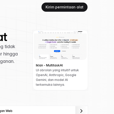
Kirim permintaan alat
at
g tidak
r hingga
gganan.
Iklan - MultitaskAI
UI obrolan yang intuitif untuk
OpenAI, Anthropic, Google
Gemini, dan model AI
terkemuka lainnya.
gan Web