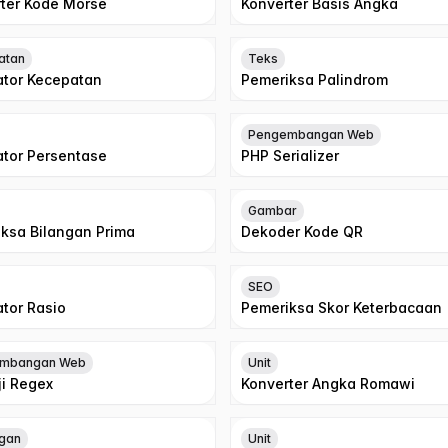
ter Kode Morse
Konverter Basis Angka
atan
Teks
ator Kecepatan
Pemeriksa Palindrom
Pengembangan Web
ator Persentase
PHP Serializer
Gambar
ksa Bilangan Prima
Dekoder Kode QR
SEO
ator Rasio
Pemeriksa Skor Keterbacaan
mbangan Web
Unit
i Regex
Konverter Angka Romawi
gan
Unit