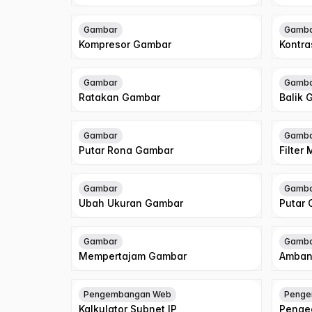
Gambar
Gamb
Kompresor Gambar
Kontr
Gambar
Gamb
Ratakan Gambar
Balik 
Gambar
Gamb
Putar Rona Gambar
Filter
Gambar
Gamb
Ubah Ukuran Gambar
Putar
Gambar
Gamb
Mempertajam Gambar
Amban
Pengembangan Web
Penge
Kalkulator Subnet IP
Pengec