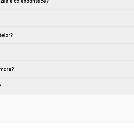
 zilele calendaristice?
telor?
amare?
?