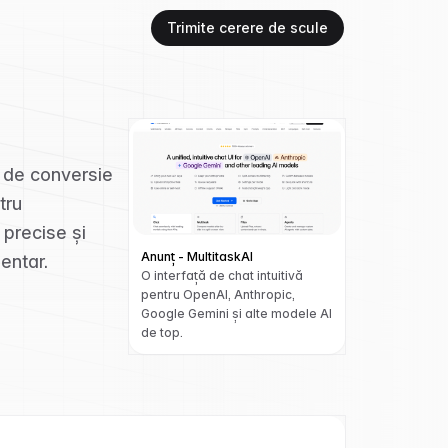
Trimite cerere de scule
t de conversie
tru
 precise și
Anunț - MultitaskAI
entar.
O interfață de chat intuitivă
pentru OpenAI, Anthropic,
Google Gemini și alte modele AI
de top.