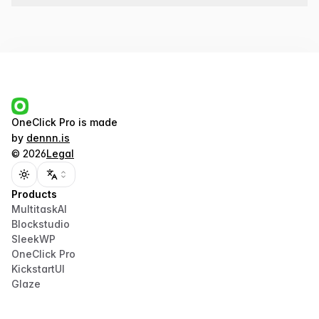
OneClick Pro
is made
by
dennn.is
©
2026
Legal
Toggle theme
Products
MultitaskAI
Blockstudio
SleekWP
OneClick Pro
KickstartUI
Glaze